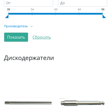
39
54
69
84
99
Производитель
Дискодержатели