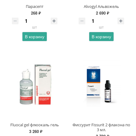
Парасепт
Alvogyl Альвожель
268 ₽
2 690 ₽
шт
шт
В корзину
В корзину
Fluocal gel флюокаль гель
Фиссурит Fissurit 2 флакона по
3 мл.
3 260 ₽