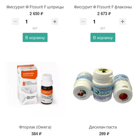
Фиссурит Ф FIssurit F шприцы
Фиссурит Ф FIssurit F флаконы
2 650 ₽
2 673 ₽
шт
шт
В корзину
В корзину
Фторлак (Омега)
Дисилан паста
384 ₽
299 ₽