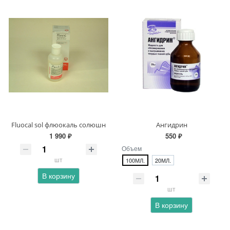
Fluocal sol флюокаль солюшн
Ангидрин
1 990 ₽
550 ₽
Объем
шт
100МЛ.
20МЛ.
В корзину
шт
В корзину