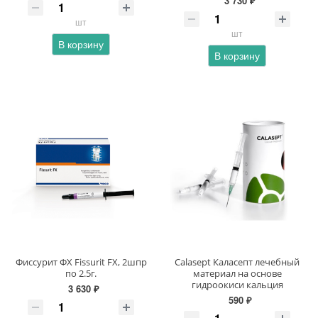
3 730 ₽
шт
шт
В корзину
В корзину
Фиссурит ФХ Fissurit FX, 2шпр
Calasept Каласепт лечебный
по 2.5г.
материал на основе
гидроокиси кальция
3 630 ₽
590 ₽