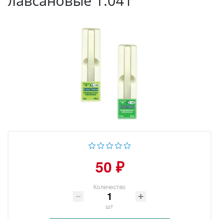
лавсановые 1.041
50 ₽
Количество
шт