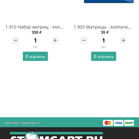
1.910 Набор матриц - колпачков для фронтальных зубов 14 типов
1.903 Матрицы - колпачки светопрозрачные для фронтальной поверхности резцов
308 ₽
39 ₽
шт
шт
В корзину
В корзину
2007-2023 © StomCart.ru