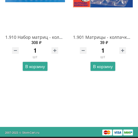
1.910 Набор матриц - колпачков для фронтальных зубов 14 типов
1.901 Матрицы - колпачки светопрозрачные для коронковой части резцов
308 ₽
39 ₽
шт
шт
В корзину
В корзину
2007-2023 © StomCart.ru