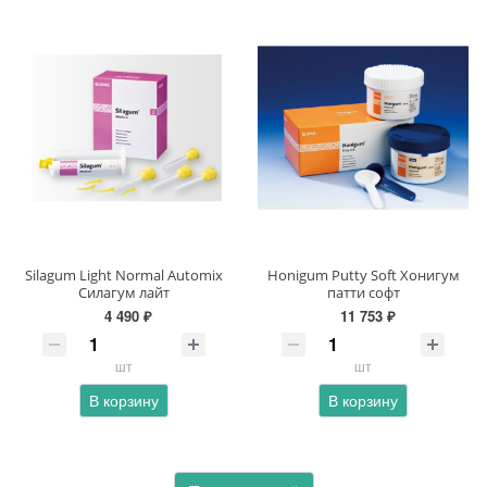
Silagum Light Normal Automix
Honigum Putty Soft Хонигум
Силагум лайт
патти софт
4 490 ₽
11 753 ₽
шт
шт
В корзину
В корзину