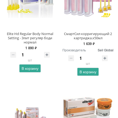
Elite Hd Regular Body Normal
СмартСил корригирующий 2
Setting - Элит регуляр боди
картриджа.х50мл
нормал
1 639 ₽
1 890 ₽
Производитель
Seil Global
шт
шт
В корзину
В корзину