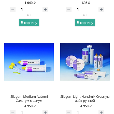
1 940 ₽
695 ₽
шт
шт
В корзину
В корзину
Silagum Medium Automi
Silagum Light Handmiх Силагум
Силагум медиум
лайт ручной
4 350 ₽
4 350 ₽