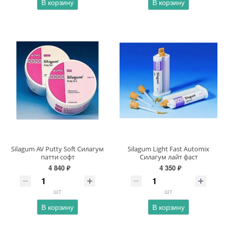
В корзину
В корзину
Silagum AV Putty Soft Силагум
Silagum Light Fast Automix
патти софт
Силагум лайт фаст
4 840 ₽
4 350 ₽
шт
шт
В корзину
В корзину