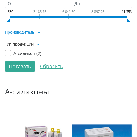
330
3 185.75
6 041.50
8 897.25
11 753
Производитель
Тип продукции
А-силикон (
2
)
А-силиконы