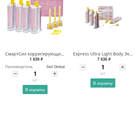
СмартСил корригирующий 2 картриджа.х50мл
Express Ultra Light Body Экспресс ультра лайт боди
1 639 ₽
7 636 ₽
Производитель
Seil Global
шт
шт
В корзину
В корзину