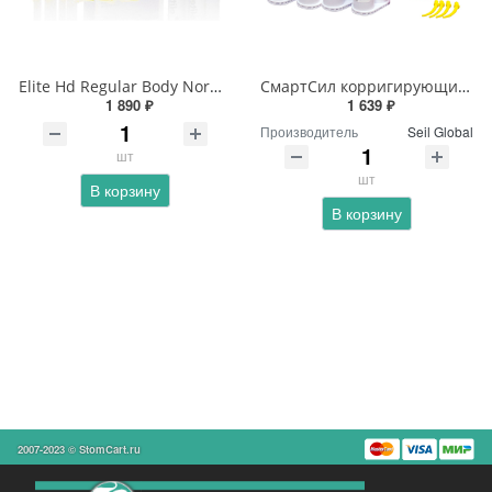
Elite Hd Regular Body Normal Setting - Элит регуляр боди нормал
СмартСил корригирующий 2 картриджа.х50мл
1 890 ₽
1 639 ₽
Производитель
Seil Global
шт
шт
В корзину
В корзину
2007-2023 © StomCart.ru