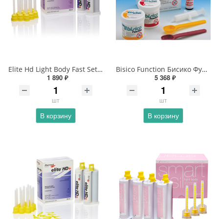
Elite Hd Light Body Fast Setting Элит Лайт боди фаст
Bisico Function Бисико Функцион
1 890 ₽
5 368 ₽
шт
шт
В корзину
В корзину