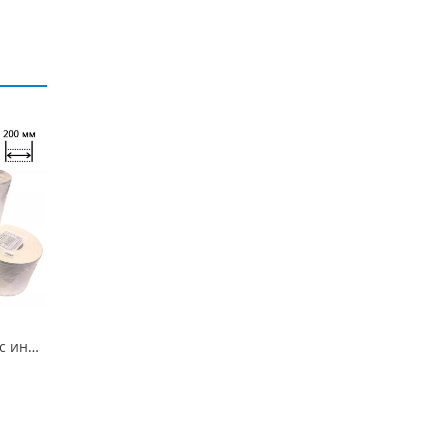
Рулоны для стерил. с индикат.200м (МедТест)