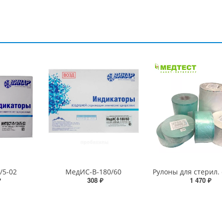
/5-02
МедИС-В-180/60
₽
308 ₽
1 470 ₽