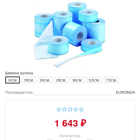
Ширина рулона
10СМ.
15СМ.
20СМ.
25СМ.
30СМ.
5,5СМ.
7,5СМ.
Производитель
EURONDA
1 643 ₽
Количество