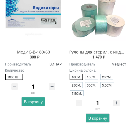
МедИС-В-180/60
Рулоны для стерил. с индикат.200м (МедТест)
308 ₽
1 470 ₽
Производитель
ВИНАР
Производитель
МедТест
Количество
Ширина рулона
1000 ШТ.
10СМ.
15СМ.
20СМ.
25СМ.
30СМ.
5,5СМ.
шт
7,5СМ.
В корзину
шт
В корзину