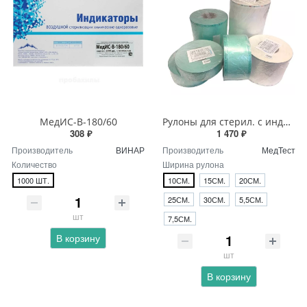
МедИС-В-180/60
Рулоны для стерил. с индикат.200м (МедТест)
308 ₽
1 470 ₽
Производитель
ВИНАР
Производитель
МедТест
Количество
Ширина рулона
1000 ШТ.
10СМ.
15СМ.
20СМ.
25СМ.
30СМ.
5,5СМ.
шт
7,5СМ.
В корзину
шт
В корзину