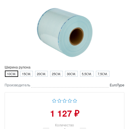
Ширина рулона
10СМ.
15СМ.
20СМ.
25СМ.
30СМ.
5,5СМ.
7,5СМ.
Производитель
EuroType
1 127 ₽
Количество