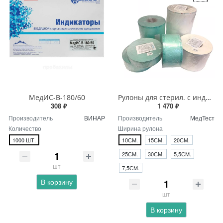
МедИС-В-180/60
Рулоны для стерил. с индикат.200м (МедТест)
308 ₽
1 470 ₽
Производитель
ВИНАР
Производитель
МедТест
Количество
Ширина рулона
1000 ШТ.
10СМ.
15СМ.
20СМ.
25СМ.
30СМ.
5,5СМ.
шт
7,5СМ.
В корзину
шт
В корзину