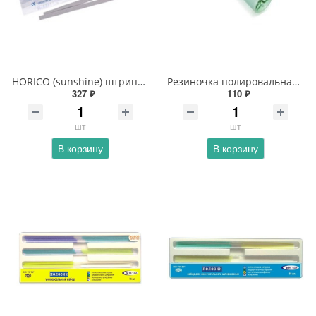
HORICO (sunshine) штрипсы металлические полировальные
Резиночка полировальная («чашка») для углового наконечника, шт.
327 ₽
110 ₽
шт
шт
В корзину
В корзину