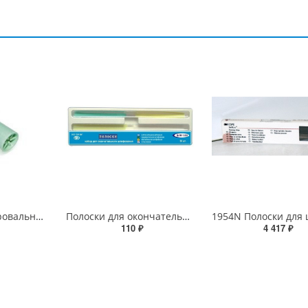
Резиночка полировальная («чашка») для углового наконечника, шт.
Полоски для окончательной обработки 1.054
110 ₽
4 417 ₽