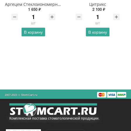
Аргецем Стеклоиономерный серебросодержащий цемент
Цитрикс
1 650 ₽
2 100 ₽
шт
шт
В корзину
В корзину
2007-2023 © StomCart.ru
Комплексная поставка стоматологической продукции.