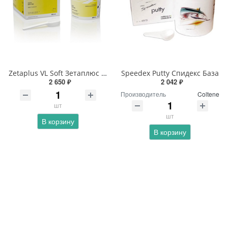
Zetaplus VL Soft Зетаплюс Набор
Speedex Putty Спидекс База
2 650 ₽
2 042 ₽
Производитель
Coltene
шт
шт
В корзину
В корзину