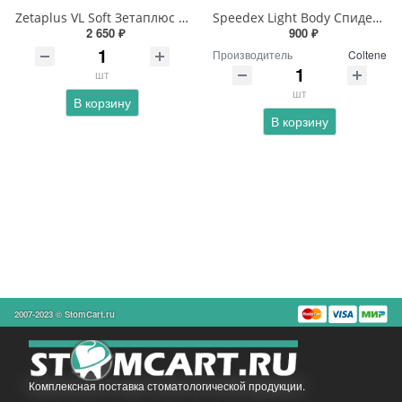
Zetaplus VL Soft Зетаплюс Набор
Speedex Light Body Спидекс Коррегирующий слой
2 650 ₽
900 ₽
Производитель
Coltene
шт
шт
В корзину
В корзину
2007-2023 © StomCart.ru
Комплексная поставка стоматологической продукции.