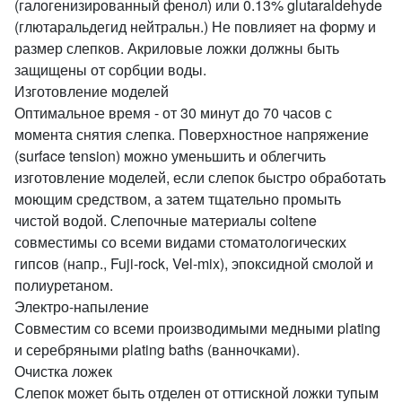
(галогенизированный фенол) или 0.13% glutaraldehyde
(глютаральдегид нейтральн.) Не повлияет на форму и
размер слепков. Акриловые ложки должны быть
защищены от сорбции воды.
Изготовление моделей
Оптимальное время - от 30 минут до 70 часов с
момента снятия слепка. Поверхностное напряжение
(surface tension) можно уменьшить и облегчить
изготовление моделей, если слепок быстро обработать
моющим средством, а затем тщательно промыть
чистой водой. Слепочные материалы coltene
совместимы со всеми видами стоматологических
гипсов (напр., Fuji-rock, Vel-mix), эпоксидной смолой и
полиуретаном.
Электро-напыление
Совместим со всеми производимыми медными plating
и серебряными plating baths (ванночками).
Очистка ложек
Слепок может быть отделен от оттискной ложки тупым