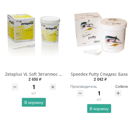
Zetaplus VL Soft Зетаплюс Набор
Speedex Putty Спидекс База
2 650 ₽
2 042 ₽
Производитель
Coltene
шт
шт
В корзину
В корзину