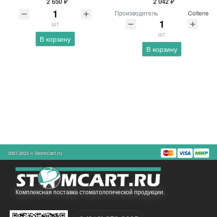
2 650 ₽
2 042 ₽
Производитель
Coltene
шт
шт
В корзину
В корзину
2007-2023 © StomCart.ru
Комплексная поставка стоматологической продукции.