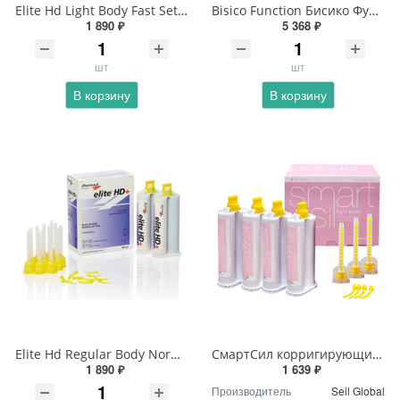
Elite Hd Light Body Fast Setting Элит Лайт боди фаст
Bisico Function Бисико Функцион
1 890 ₽
5 368 ₽
шт
шт
В корзину
В корзину
Elite Hd Regular Body Normal Setting - Элит регуляр боди нормал
СмартСил корригирующий 2 картриджа.х50мл
1 890 ₽
1 639 ₽
Производитель
Seil Global