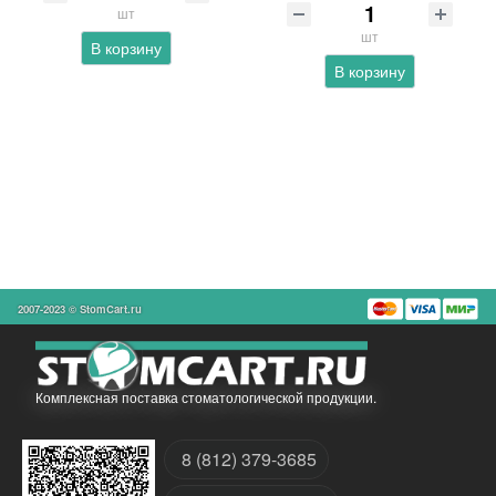
шт
шт
В корзину
В корзину
2007-2023 © StomCart.ru
Комплексная поставка стоматологической продукции.
8 (812) 379-3685