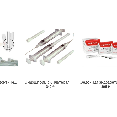
Эндонидл - эндодонтические иглы 0, 4х35мм
Эндошприц с билатеральной иглой
340 ₽
395 ₽