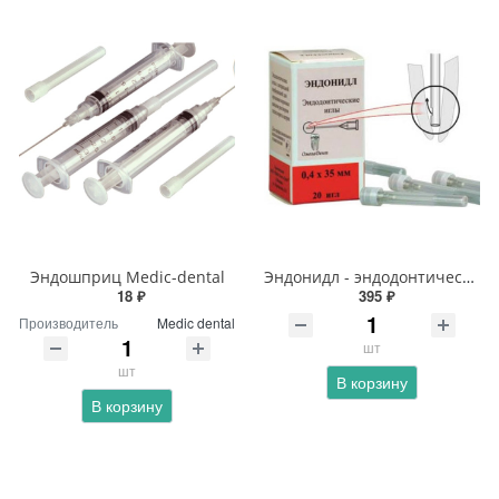
Эндошприц Medic-dental
Эндонидл - эндодонтические иглы 0, 4х35мм
18 ₽
395 ₽
Производитель
Medic dental
шт
шт
В корзину
В корзину