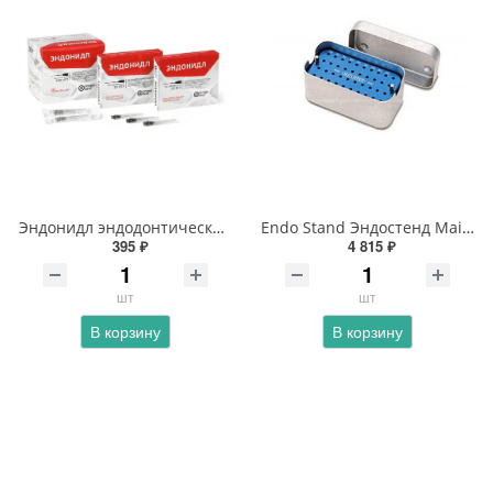
Эндонидл эндодонтические иглы 0, 35x25mm (28Gx1»)
Endo Stand Эндостенд Maillefer
395 ₽
4 815 ₽
шт
шт
В корзину
В корзину