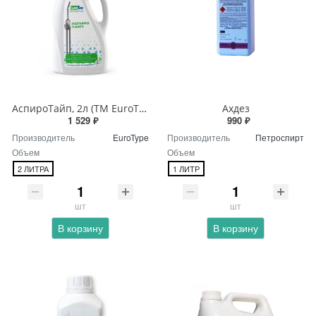
АспироТайп, 2л (ТМ EuroType)
Ахдез
1 529 ₽
990 ₽
Производитель
EuroType
Производитель
Петроспирт
Объем
Объем
2 ЛИТРА
1 ЛИТР
шт
шт
В корзину
В корзину