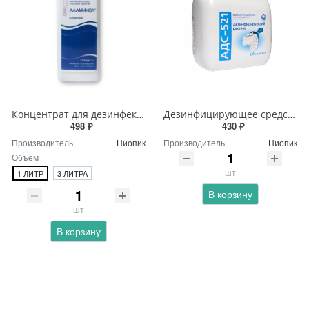
Концентрат для дезинфекции Аламинол
Дезинфицирующее средство АДС-521
498 ₽
430 ₽
Производитель
Ниопик
Производитель
Ниопик
Объем
шт
1 ЛИТР
3 ЛИТРА
В корзину
шт
В корзину