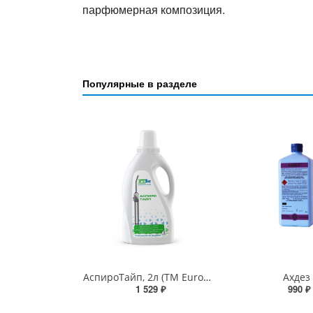
парфюмерная композиция.
Популярные в разделе
АспироТайп, 2л (ТМ EuroType)
Ахдез
1 529 ₽
990 ₽