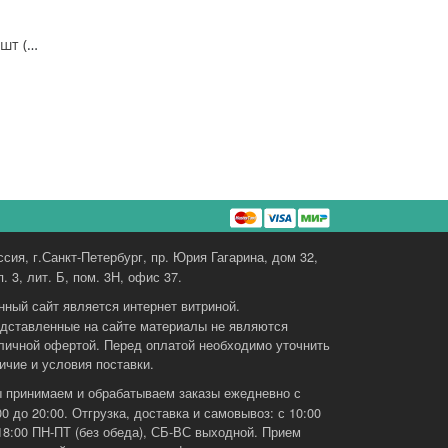
Валики ватные,2000шт (Benovy)
ссия, г.Санкт-Петербург, пр. Юрия Гагарина, дом 32,
п. 3, лит. Б, пом. 3Н, офис 37.
нный сайт является интернет витриной.
дставленные на сайте материалы не являются
личной офертой. Перед оплатой необходимо уточнить
ичие и условия поставки.
 принимаем и обрабатываем заказы ежедневно с
00 до 20:00. Отгрузка, доставка и самовывоз: с 10:00
18:00 ПН-ПТ (без обеда), СБ-ВС выходной. Прием