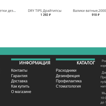
Дезклинер, салфетки дезинфицирущие
DRY TIPS Драйтипсы
1 292 ₽
918 ₽
Ро
ИНФОРМАЦИЯ
КАТАЛОГ
кор
Контакты
Расходники
Да
Гарантия
Дезинфекция
Пре
Доставка
Профилактика
пуб
Как купить
Стоматология
нал
О магазине
Мы
10:
до 