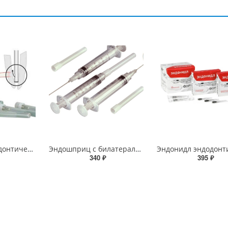
Эндонидл - эндодонтические иглы 0, 4х35мм
Эндошприц с билатеральной иглой
340 ₽
395 ₽