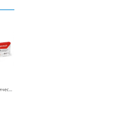
Эндонидл эндодонтические иглы 0, 35x25mm (28Gx1»)