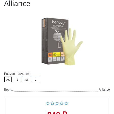
Alliance
Размер перчаток
XS
S
M
L
Бренд
Alliance