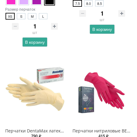
7.5
8.0
8.5
Размер перчаток
XS
S
M
L
шт
В корзину
шт
В корзину
Перчатки DentaMax латексные
Перчатки нитриловые BENOVY
790 ₽
415 ₽