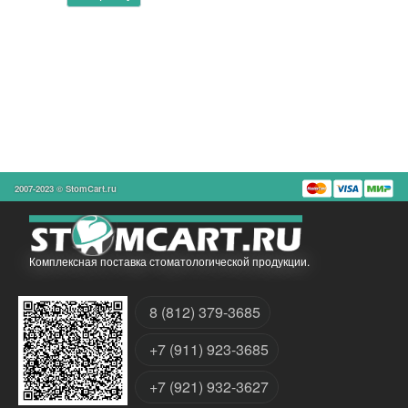
2007-2023 © StomCart.ru
Комплексная поставка стоматологической продукции.
8 (812) 379-3685
+7 (911) 923-3685
+7 (921) 932-3627