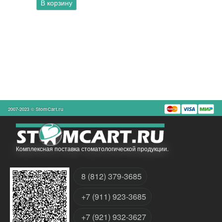
В корзину
2007-2023 © StomCart.ru
Комплексная поставка стоматологической продукции.
8 (812) 379-3685
+7 (911) 923-3685
+7 (921) 932-3627