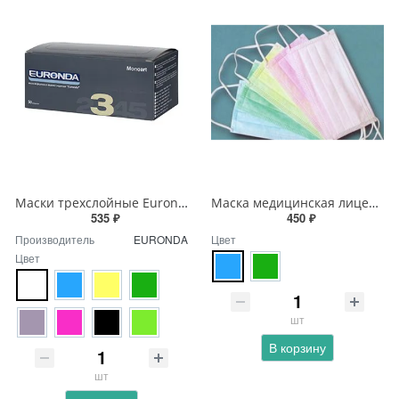
Маски трехслойные Euronda Zorro 50 шт.
Маска медицинская лицевая защитная Clean + Safe 50 шт.
535 ₽
450 ₽
Производитель
EURONDA
Цвет
Цвет
шт
В корзину
шт