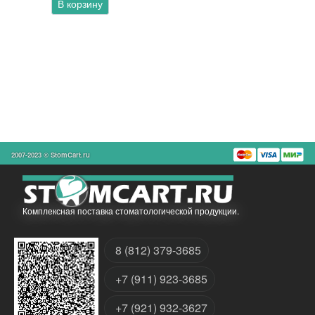
В корзину
2007-2023 © StomCart.ru
Комплексная поставка стоматологической продукции.
8 (812) 379-3685
+7 (911) 923-3685
+7 (921) 932-3627