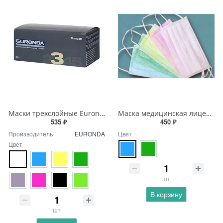
Маски трехслойные Euronda Zorro 50 шт.
Маска медицинская лицевая защитная Clean + Safe 50 шт.
535 ₽
450 ₽
Производитель
EURONDA
Цвет
Цвет
шт
В корзину
шт