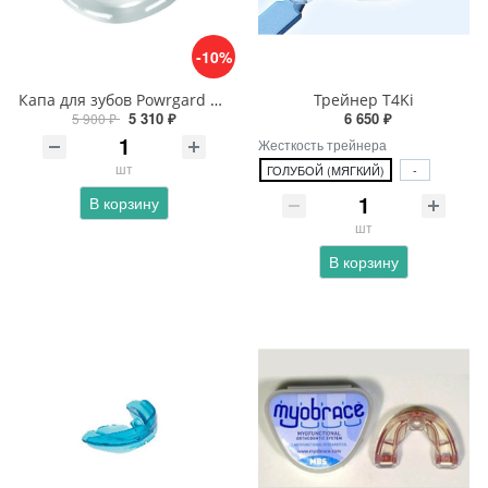
-10%
Капа для зубов Powrgard Extreme
Трейнер T4Ki
5 310 ₽
6 650 ₽
5 900 ₽
Жесткость трейнера
шт
ГОЛУБОЙ (МЯГКИЙ)
-
В корзину
шт
В корзину