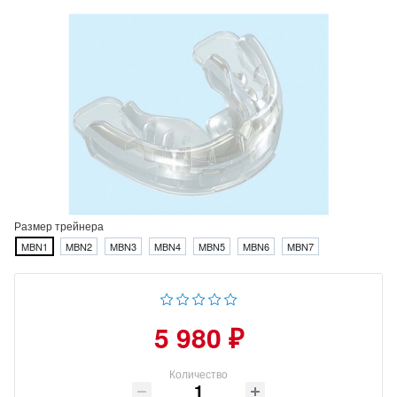
Размер трейнера
MBN1
MBN2
MBN3
MBN4
MBN5
MBN6
MBN7
5 980 ₽
Количество