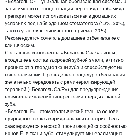
«Белагель О» – уникальная обеливающая система. В
зависимости от концентрации пероксида карбамида
препарат может использоваться как в домашних
условиях под наблюдением стоматолога (12%, 20%),
так и в условиях клинического приема (30%).
Рекомендуется сочетать домашнее отбеливание с
клиническим.
Составные компоненты «Белагель Са/Р» - ионы,
входящие в состав здоровой зубной эмали, активно
проникают в твердые ткани зуба и способствуют их
минерализации. Проведение процедур отбеливания
желательно чередовать с реминерализирующей
терапией («Белагель Ca/P») для предупреждения
возможных явлений гиперестезии твердых тканей
зуба.
«Белагель-F» - стоматологический гель на основе
природного полисахарида альгината натрия. Гель
хаактеризуется высокой проникающей способностью
ионов F- в ткани зуба, стимулирует минерализацию