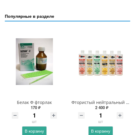
Популярные в разделе
Белак Ф фторлак
Фтористый нейтральный гель (NEUTRAL MINT) (2% фторид натрия, 480 мл)
170 ₽
2 400 ₽
шт
шт
В корзину
В корзину