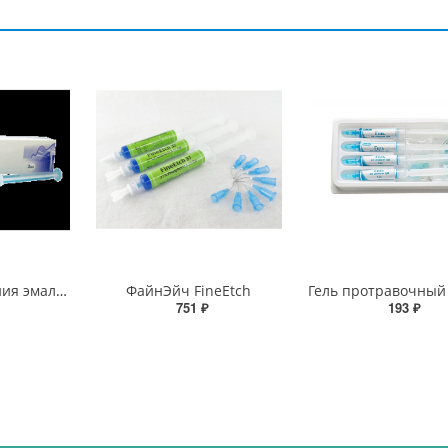
Гель для травления эмали Владмива
ФайнЭйч FineEtch
751 ₽
193 ₽