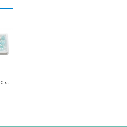
Гель протравочный СтомаДент