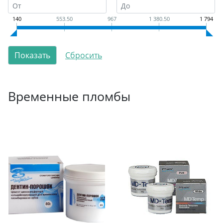
140
553.50
967
1 380.50
1 794
Временные пломбы