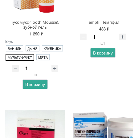
Тусс мусс (Tooth Mousse),
Tempfill Темпфил
зубной гель
483 ₽
1 290 ₽
Вкус
шт
ВАНИЛЬ
ДЫНЯ
КЛУБНИКА
В корзину
МУЛЬТИФРУКТ
МЯТА
шт
В корзину