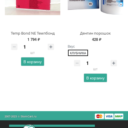
Temp Bond NE Темпбонд
Дентин порошок
1 794 ₽
428 ₽
Вкус
шт
КЛУБНИКА
В корзину
шт
В корзину
2007-2023 © StomCart.ru