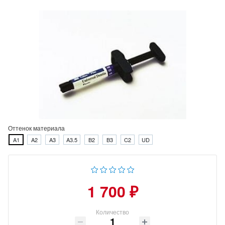
Оттенок материала
A1
A2
A3
A3.5
B2
B3
C2
UD
1 700 ₽
Количество