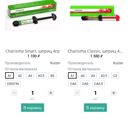
Charisma Smart, шприц 4гр
Charisma Classic, шприц 4гр.
1 190 ₽
1 580 ₽
Производитель
Kulzer
Производитель
Kulzer
Оттенок материала
Оттенок материала
A1
A2
A3
A3.5
B2
A1
A2
A3
A3.5
C2
DENTIN
OA2
OA3
OA3.5
шт
шт
В корзину
В корзину