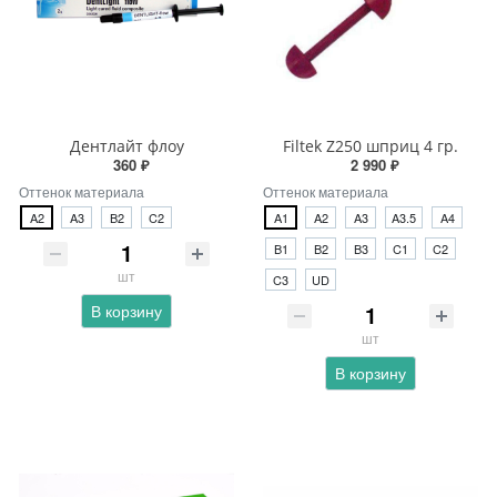
Дентлайт флоу
Filtek Z250 шприц 4 гр.
360 ₽
2 990 ₽
Оттенок материала
Оттенок материала
A2
A3
B2
C2
A1
A2
A3
A3.5
A4
B1
B2
B3
C1
C2
шт
C3
UD
В корзину
шт
В корзину