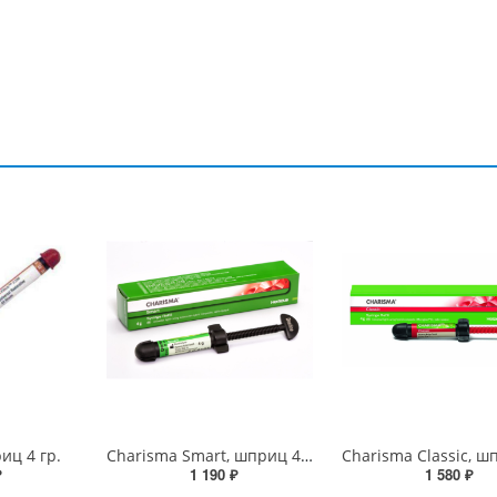
риц 4 гр.
Charisma Smart, шприц 4гр
₽
1 190 ₽
1 580 ₽