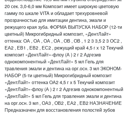
20 сек. 3,0-6,0 мм Композит имеет широкую цветовую
гамму по шкале VITA и обладает трехуровневой
прозрачностью для имитации дентина, эмали и
режущего края зуба. ФОРМА ВЫПУСКА НАБОР (12-ти
цветный) Микрогибридный композит, «ДентЛайт»
оттенка: ОА , ОА , ОА , ОА , ОВ , ОВ , 1 2 3 3,5 2 3 ОС2 ,
ЕА2 , ЕВ1 , ЕВ2 , ЕС2 , режущий край 4,5 г х 12 Текучий
композит «ДентЛайт»-флоу (А ) 2 г 2 Адгезив
однокомпонентный «ДентЛайт» 5 мл Гель для
травления эмали и дентина на орг.осн. 3 мл ЭКОНОМ-
НАБОР (5-ти цветный) Микрогибридный композит
«ДентЛайт» оттенка ОА2 4,5 г х 5 Текучий композит
«ДентЛайт»-флоу (А ) 2 г 2 Адгезив однокомпонентный
«ДентЛайт» 5 мл Гель для травления эмали и дентина
на орг.осн. 3 мл , ОА3 , ОВ2 , ЕА2 , ЕВ2 НАЗНАЧЕНИЕ
Предназначен для восстановления полостей зубов