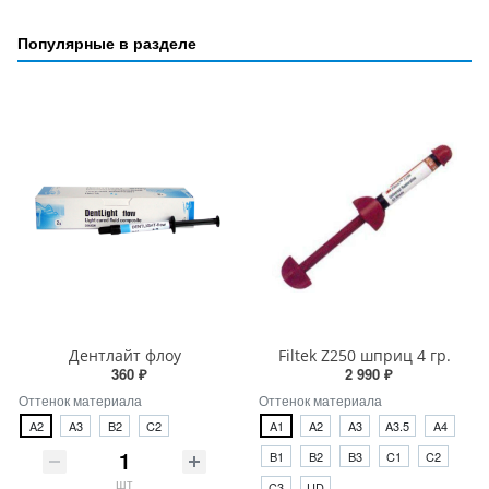
Популярные в разделе
Дентлайт флоу
Filtek Z250 шприц 4 гр.
360 ₽
2 990 ₽
Оттенок материала
Оттенок материала
A2
A3
B2
C2
A1
A2
A3
A3.5
A4
B1
B2
B3
C1
C2
шт
C3
UD