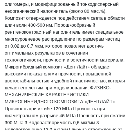
олигомеры, и модифицированный тонкодисперсный
неорганический наполнитель (около 80 мас.%).
Композит отверждается под действием света в области
длин волн 400-500 нм. Порошкообразный
рентгеноконтрастный наполнитель имеет специальное
многоуровневое распределение по размерам частиц
от 0,02 до 0,7 мкм, которое позволяет достичь
оптимальных результатов в сочетании
технологичности, прочности и эстетичности материала.
Микрогибридный композит «ДентЛайт» обладает
высокими показателями прочности, повышенной
цветостабильностью и удобной пластичностью, которая
делает его легким при моделировании. ФИЗИКО-
МЕХАНИЧЕСКИЕ ХАРАКТЕРИСТИКИ
МИКРОГИБРИДНОГО КОМПОЗИТА «ДЕНТЛАЙТ»
Прочность при изгибе 120 МПа Прочность при
диаметральном разрыве 45 МПа Прочность при сжатии
300 МПа 3 Водорастворимость 0,6 мкг/мм 3
Водопоглощение 13,0 мкг/мм Глубина отверждения за