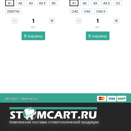
A1
A2
A3
A3.5
B2
A1
A2
A3
A3.5
C2
DENTIN
OA2
OA3
OA3.5
шт
шт
В корзину
В корзину
2007-2023 © StomCart.ru
Комплексная поставка стоматологической продукции.