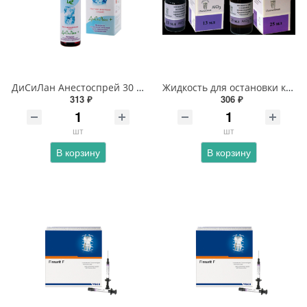
ДиСиЛан Анестоспрей 30 мл
Жидкость для остановки капиллярных кровотечений
313 ₽
306 ₽
шт
шт
В корзину
В корзину