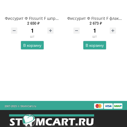
Фиссурит Ф FIssurit F шприцы
Фиссурит Ф FIssurit F флаконы
2 650 ₽
2 673 ₽
шт
шт
В корзину
В корзину
2007-2023 © StomCart.ru