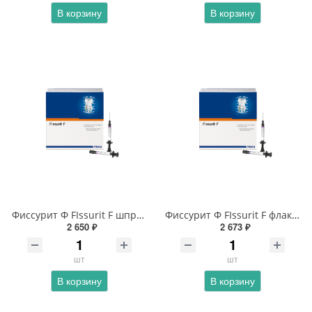
В корзину
В корзину
Фиссурит Ф FIssurit F шприцы
Фиссурит Ф FIssurit F флаконы
2 650 ₽
2 673 ₽
шт
шт
В корзину
В корзину