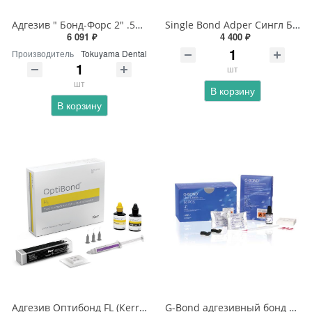
Адгезив " Бонд-Форс 2" .5мл (Токуяма,Япония)
Single Bond Adper Сингл Бонд
6 091 ₽
4 400 ₽
Производитель
Tokuyama Dental
шт
шт
В корзину
В корзину
Адгезив Оптибонд FL (Кerr) праймер 8мл+адгезив 8мл+гель протр. 3г+ акс.
G-Bond адгезивный бонд 5мл