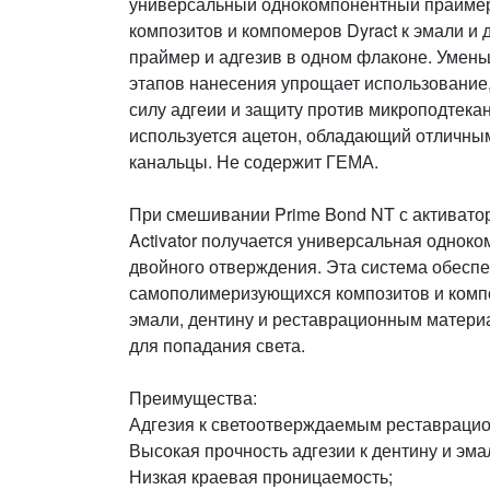
универсальный однокомпонентный праймер 
композитов и компомеров Dyract к эмали и 
праймер и адгезив в одном флаконе. Умен
этапов нанесения упрощает использование
силу адгеии и защиту против микроподтекан
используется ацетон, обладающий отличны
канальцы. Не содержит ГЕМА.
При смешивании Prime Bond NT с активато
Activator получается универсальная однок
двойного отверждения. Эта система обеспе
самополимеризующихся композитов и компо
эмали, дентину и реставрационным матери
для попадания света.
Преимущества:
Адгезия к светоотверждаемым реставраци
Высокая прочность адгезии к дентину и эма
Низкая краевая проницаемость;