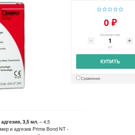
0 ₽
Количество
шт
КУПИТЬ
Сравнение
дгезив, 3,5 мл.
– 4,5
ер и адгезив Prime Bond NT -