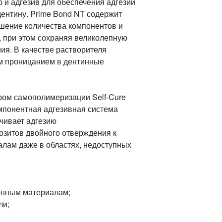
и адгезив для обеспечения адгезии
дентину. Prime Bond NT содержит
ьшение количества компонентов и
, при этом сохраняя великолепную
ия. В качестве растворителя
м проницанием в дентинные
ром самополимеризации Self-Cure
омпонентная адгезивная система
чивает адгезию
зитов двойного отверждения к
алам даже в областях, недоступных
онным материалам;
ли;