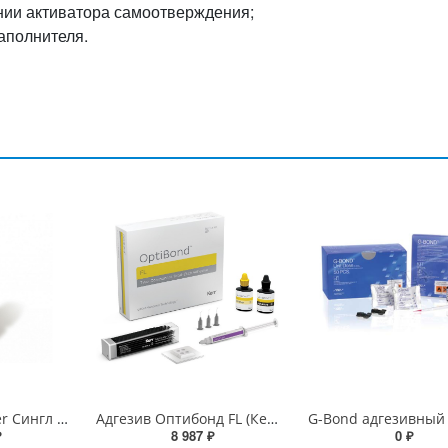
нии активатора самоотверждения;
аполнителя.
Single Bond Adper Сингл Бонд
Адгезив Оптибонд FL (Кerr) праймер 8мл+адгезив 8мл+гель протр. 3г+ акс.
₽
8 987 ₽
0 ₽