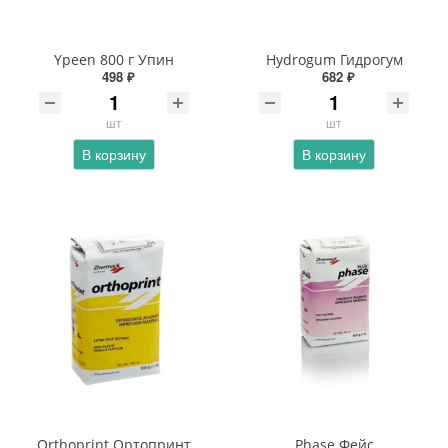
Ypeen 800 г Упин
Hydrogum Гидрогум
498 ₽
682 ₽
шт
шт
В корзину
В корзину
Orthoprint Ортопринт
Phase Фейс