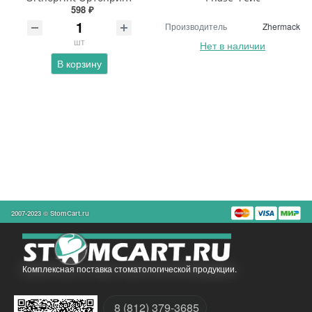
598 ₽
Производитель
Zhermack
шт
Нет в наличии
В корзину
2007-2023 © StomCart.ru
Комплексная поставка стоматологической продукции.
8 (812) 379-3685