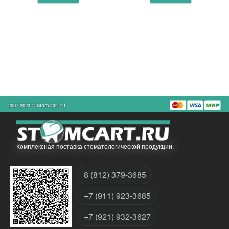
2007-2023 © StomCart.ru
Комплексная поставка стоматологической продукции.
8 (812) 379-3685
+7 (911) 923-3685
+7 (921) 932-3627