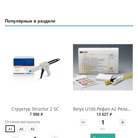
Популярные в разделе
Структур Structur 2 SC
Relyx U100 Рефил А2 Релаикс
7 998 ₽
13 627 ₽
Оттенок материала
шт
A1
A2
A3