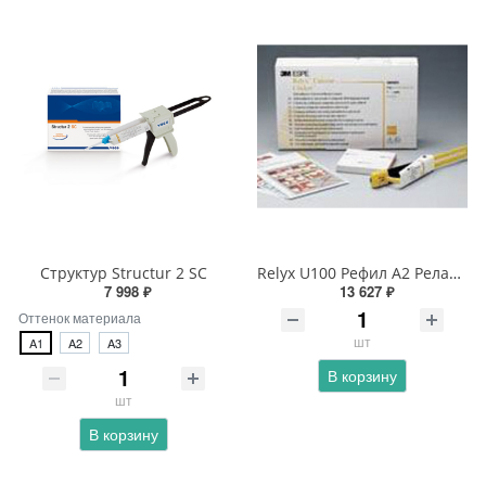
Структур Structur 2 SC
Relyx U100 Рефил А2 Релаикс
7 998 ₽
13 627 ₽
Оттенок материала
шт
A1
A2
A3
В корзину
шт
В корзину