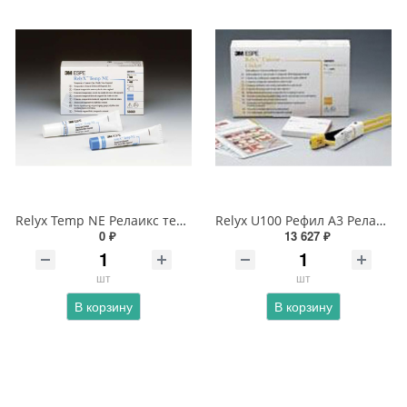
Relyx Temp NE Релаикс темп
Relyx U100 Рефил А3 Релаикс
0 ₽
13 627 ₽
шт
шт
В корзину
В корзину