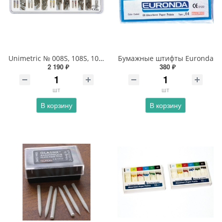
Unimetric № 008S, 108S, 108L, 208S, 208L, 308S, 308L Униметрики Штифты титановые Maillefer
Бумажные штифты Euronda
2 190 ₽
380 ₽
шт
шт
В корзину
В корзину