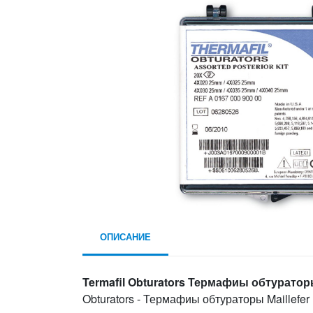
ОПИСАНИЕ
Termafil Obturators Термафиы обтураторы
Obturators - Термафиы обтураторы Maillefer