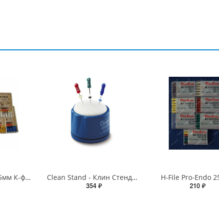
K-File Maillefer 25мм К-файлы
Clean Stand - Клин Стенд Maillefer
H-File Pro-Endo 
354 ₽
210 ₽