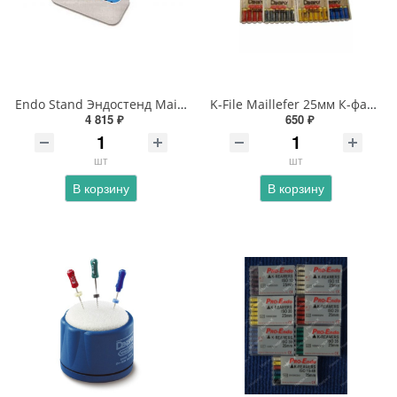
Endo Stand Эндостенд Maillefer
K-File Maillefer 25мм К-файлы
4 815 ₽
650 ₽
шт
шт
В корзину
В корзину