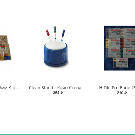
K-File Maillefer 25мм К-файлы
Clean Stand - Клин Стенд Maillefer
H-File Pro-Endo 
354 ₽
210 ₽