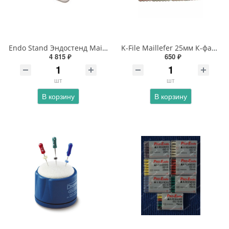
Endo Stand Эндостенд Maillefer
K-File Maillefer 25мм К-файлы
4 815 ₽
650 ₽
шт
шт
В корзину
В корзину